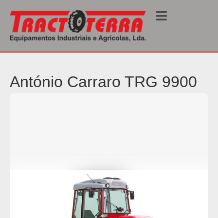
Início
/
Tratores
/ TRG 9900
António Carraro TRG 9900