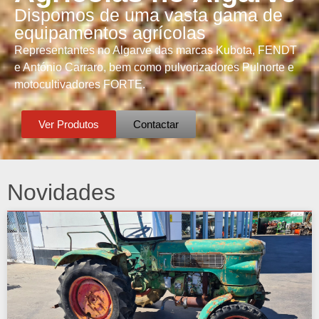
Dispomos de uma vasta gama de
equipamentos agrícolas
Representantes no Algarve das marcas Kubota, FENDT
e António Carraro, bem como pulvorizadores Pulnorte e
motocultivadores FORTE.
Ver Produtos
Contactar
Novidades