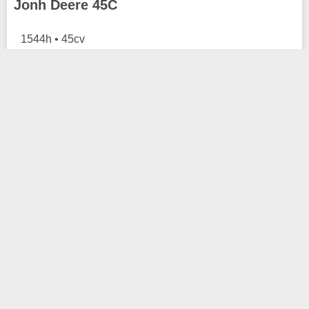
Jonh Deere 45C
1544h • 45cv
Ver produto
Kubota B6000
14cv