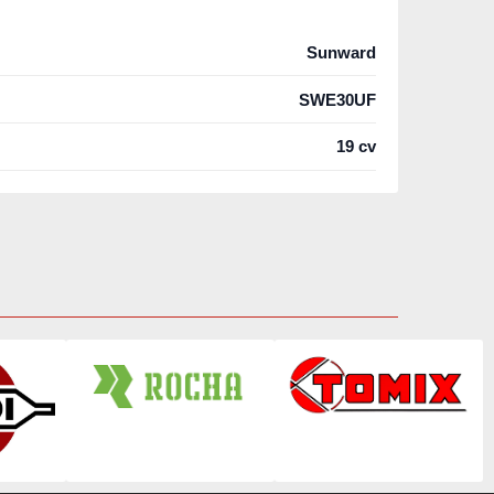
Sunward
SWE30UF
19 cv