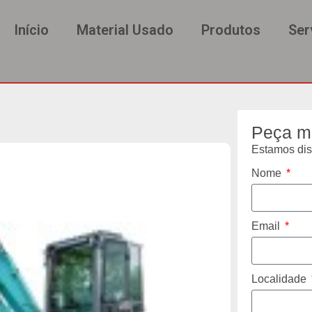
Início
Material Usado
Produtos
Ser
Peça m
Estamos disp
Nome
Email
Localidade