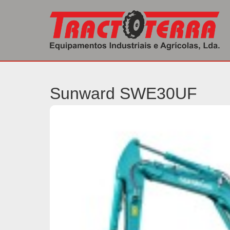
Início
/
Máquinas Industriais
/ SWE30UF
Sunward SWE30UF