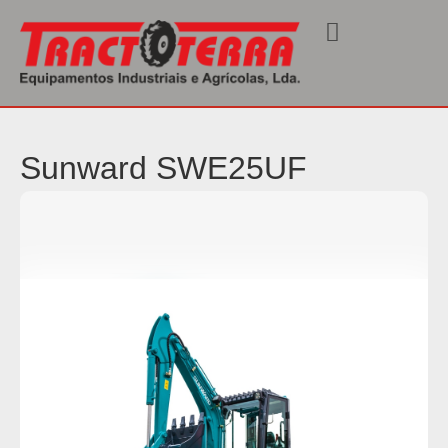
Início
/
Máquinas Industriais
/ SWE25UF
Sunward SWE25UF