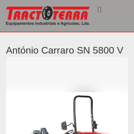
Início
/
Sem Categoria
/ SN 5800 V
António Carraro SN 5800 V