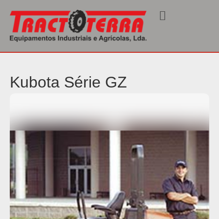
Início
/
Corta Relvas
/ Série GZ
Kubota Série GZ