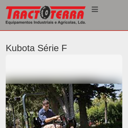
Início
/
Corta Relvas
/ Série F
Kubota Série F