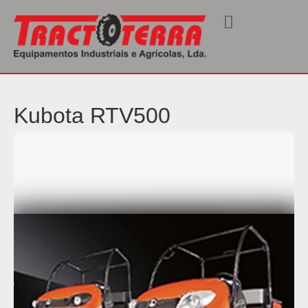
Início
/
Veículos Utilitários RTV
/ RTV500
Kubota RTV500