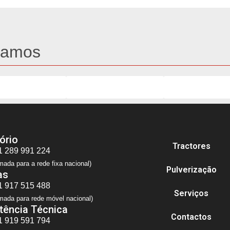
tamos
ório
Tractores
1 289 991 224
ada para a rede fixa nacional)
Pulverização
as
1 917 515 488
Serviços
mada para rede móvel nacional)
tência Técnica
Contactos
1 919 591 794