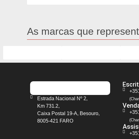
As marcas que represen
Escrit
+35
Estrada Nacional Nº 2,
(Cham
Vend
Km 731.2,
+35
Caixa Postal 19-A, Besouro,
(Cha
8005-421 FARO
Assis
+35