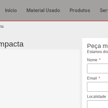
Início
Material Usado
Produtos
Ser
ta
mpacta
Peça m
Estamos disp
Nome
Email
Localidade