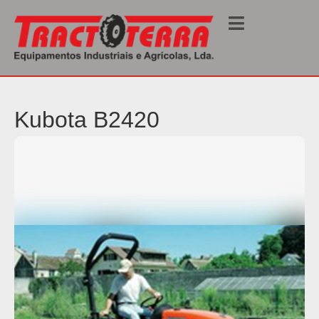
Início
/
Tratores
/ B2420
Kubota B2420