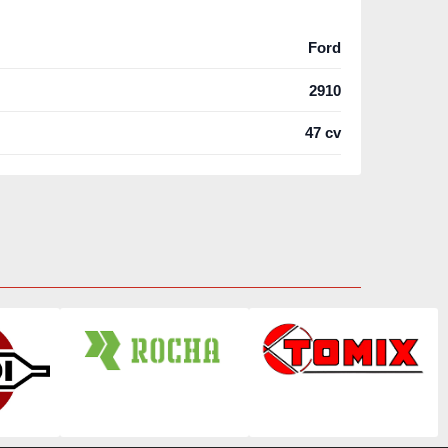
Ford
2910
47 cv