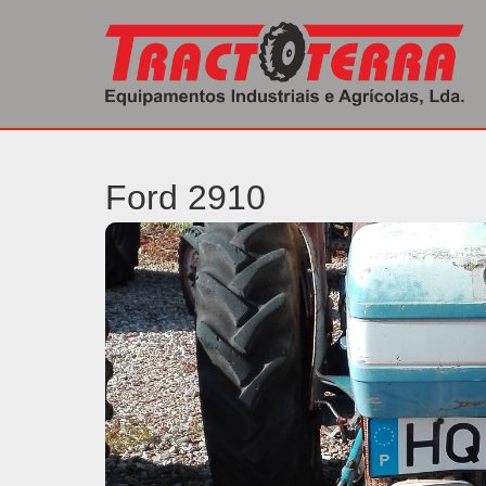
Início
/
Usados
/
Tractores
/ 2910
Ford 2910