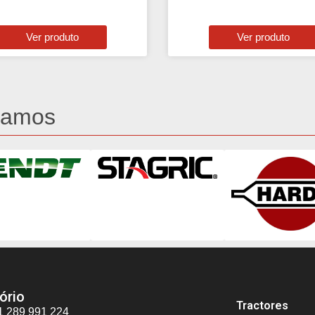
Ver produto
Ver produto
tamos
ório
Tractores
1 289 991 224