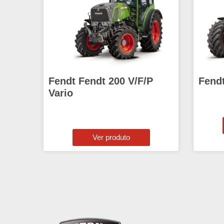
Fendt Fendt 200 V/F/P
Fendt
Vario
Ver produto