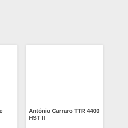
e
António Carraro TTR 4400
HST II