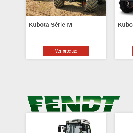
Kubota Série M
Kubot
Ver produto